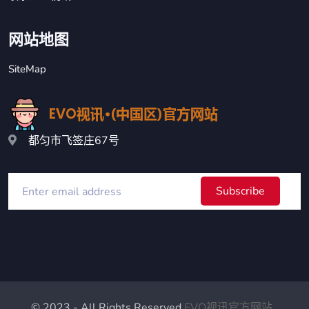
网站地图
SiteMap
都匀市飞签庄67号
Subscribe
© 2023 - All Rights Reserved
EVO视讯官方网站
.