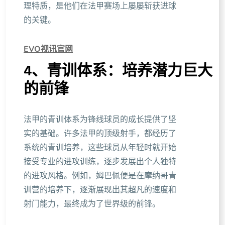
理特质，是他们在法甲赛场上屡屡斩获进球
的关键。
EVO视讯官网
4、青训体系：培养潜力巨大
的前锋
法甲的青训体系为锋线球员的成长提供了坚
实的基础。许多法甲的顶级射手，都经历了
系统的青训培养，这些球员从年轻时就开始
接受专业的进攻训练，逐步发展出个人独特
的进攻风格。例如，姆巴佩便是在摩纳哥青
训营的培养下，逐渐展现出其超凡的速度和
射门能力，最终成为了世界级的前锋。