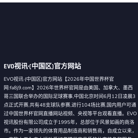
EVO视讯·(中国区)官方网站
EVO视讯·(中国区)官方网站【2026年中国世界杯官
网:fa8j9.com】2026年世界杯官网是由美国、加拿大、墨西
哥三国联合举办的国际足球赛事,中国北京时间6月12日凌晨3
点正式开赛,共有48支球队参赛,进行104场比赛,国内用户可通
过中国世界杯官网直播网站视频、央视等平台观看直播。EVO
视讯股份有限公司成立于1995年，总部位于风景如画的商洛
市。作为一家领先的体育用品制造商和销售商，自成立以来，