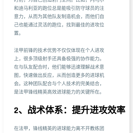
盯防，为自己创造射门空间。比如，内马尔
和迪马利亚的跑位总是能吸引防守球员的注
意力，从而为其他队友制造机会，而他们自
己也能通过灵活的跑位，找到最佳的进攻位
置。
法甲前锋的技术优势不仅仅体现在个人进攻
上，很多顶级射手还具备极强的协作能力。
在与队友配合时，他们能够迅速理解战术意
图，快速做出反应，从而创造更多的进球机
会。这种团队配合与个人技术的完美结合，
是法甲锋线精英高效进球能力的关键所在。
2、战术体系：提升进攻效率
在法甲，锋线精英的进球能力离不开教练团