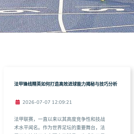
法甲锋线精英如何打造高效进球能力揭秘与技巧分析
2026-07-07 12:09:21
法甲联赛，一直以来以其高度竞争性和技战
术水平闻名。作为世界足坛的重要舞台，法