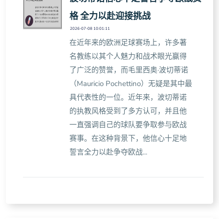
格 全力以赴迎接挑战
2026-07-08 10:01:11
在近年来的欧洲足球赛场上，许多著
名教练以其个人魅力和战术眼光赢得
了广泛的赞誉，而毛里西奥·波切蒂诺
（Mauricio Pochettino）无疑是其中最
具代表性的一位。近年来，波切蒂诺
的执教风格受到了多方认可，并且他
一直强调自己的球队要争取参与欧战
赛事。在这种背景下，他信心十足地
誓言全力以赴争夺欧战...