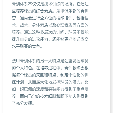
青训体系不仅仅是技术训练的场所，它还注
重培养球员的综合素质。法甲俱乐部的青训
营，通常会进行全方位的技能培训，包括技
术、战术、身体素质以及心理素质等方面的
培养。通过这种多层次的训练，球员不仅能
提升自身的进攻能力，还能够更好地适应高
水平联赛的竞争。
法甲青训体系的另一大特点是注重发掘球员
的个人特色。在培养过程中，青训教练会根
据每个球员的天赋和特点，制定个性化的训
练计划，从而最大化地发挥球员的潜力。比
如，姆巴佩的速度和突破能力得到了重点培
养，而内马尔的技术细腻和脚下功夫则得到
了充分发挥。