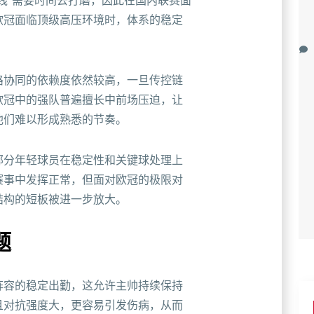
线”需要时间去打磨，因此在国内联赛面
欧冠面临顶级高压环境时，体系的稳定
路协同的依赖度依然较高，一旦传控链
欧冠中的强队普遍擅长中前场压迫，让
他们难以形成熟悉的节奏。
部分年轻球员在稳定性和关键球处理上
赛事中发挥正常，但面对欧冠的极限对
结构的短板被进一步放大。
题
阵容的稳定出勤，这允许主帅持续保持
且对抗强度大，更容易引发伤病，从而