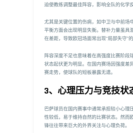
迫使教练调整最佳阵容，影响全队的化学
尤其是关键位置的伤病，如中卫与中前场
平衡方面会出现明显失衡。替补力量虽具
在差距，导致欧冠场面常出现“局部失守”
阵容深度不足也意味着在高强度比赛阶段
状态起伏更为明显。在国内赛场因强度差
赛走势，使球队的短板暴露无遗。
3、心理压力与竞技状
巴萨球员在国内赛事中通常承担较小心理
性较低，易于维持自然的比赛状态。然而
锋往往带来巨大的外界关注与心理负荷。