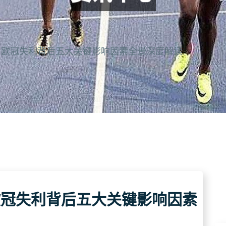
与欧冠失利背后五大关键影响因素全景深度解读
欧冠失利背后五大关键影响因素