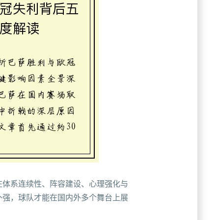
在体系连续性、阵容建设、心理强化与
补强，球队才能在国内外多个舞台上展