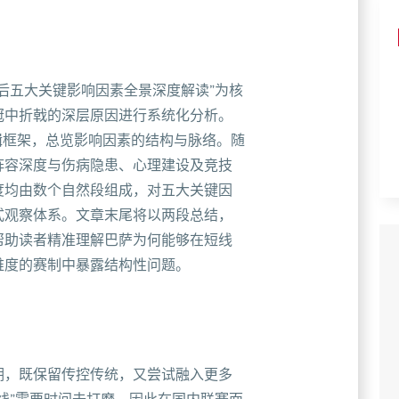
后五大关键影响因素全景深度解读”为核
冠中折戟的深层原因进行系统化分析。
辑框架，总览影响因素的结构与脉络。随
阵容深度与伤病隐患、心理建设及竞技
度均由数个自然段组成，对五大关键因
式观察体系。文章末尾将以两段总结，
帮助读者精准理解巴萨为何能够在短线
维度的赛制中暴露结构性问题。
期，既保留传控传统，又尝试融入更多