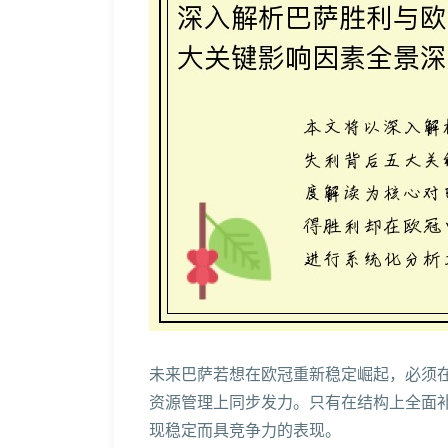
未来巴萨若想在欧冠重新稳定崛起，必须
资源管理上同步发力。只有在结构上全面
现稳定而具竞争力的表现。