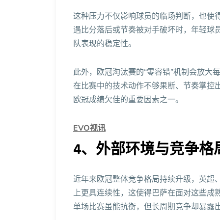
这种压力不仅影响球员的临场判断，也使
遇比分落后或节奏被对手破坏时，年轻球
队表现的稳定性。
此外，欧冠淘汰赛的“零容错”机制会放大
在比赛中的技术动作不够果断、节奏掌控
欧冠成绩欠佳的重要因素之一。
EVO视讯
4、外部环境与竞争格
近年来欧冠整体竞争格局持续升级，英超
上更具连续性，这使得巴萨在面对这些成
单场比赛虽能抗衡，但长周期竞争却暴露