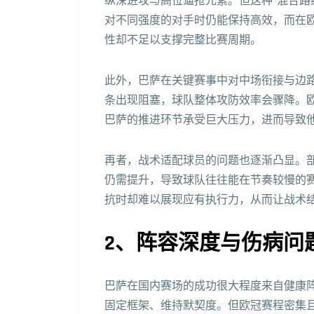
纵深进攻与高位逼抢元素。但这种“混合路
对不同强度的对手时仍能保持高效，而在
性却不足以支撑完整比赛周期。
此外，巴萨在关键赛事中对中场衔接与边
条出现阻塞，球队整体攻防效率会骤降。
巴萨的推进环节承受巨大压力，进而导致
再者，战术适配球员的问题也逐渐凸显。
仍需提升，导致球队往往能在节奏较慢的
抗时却难以展现应有执行力，从而让战术
2、阵容深度与伤病问
巴萨在国内赛场的成功很大程度来自健康
固定框架、维持默契度。但欧冠赛程密集