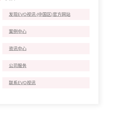
发现EVO视讯·(中国区)官方网站
案例中心
资讯中心
公司服务
联系EVO视讯