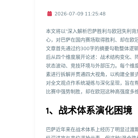
2026-07-09 11:25:48
本文将以“深入解析巴萨胜利与欧冠失利背
心，对巴萨在国内赛场取得胜利、却在欧
文章首先通过约300字的摘要勾勒整体逻
后从四个维度展开论述：战术结构变化、
状态波动、竞技环境与外部压力。每个维
素进行拆解并贯通四大视角，以构建全景
对全文观点作系统凝练与深化呈现，旨在
比赛中强势制胜，却在欧冠这种高强度多
1、战术体系演化困境
巴萨近年来在战术体系上经历了明显过渡