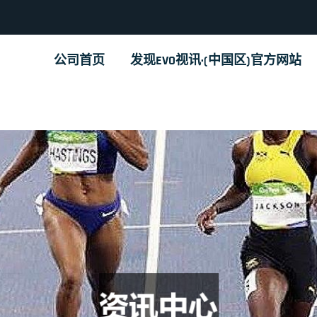
公司首页
发现EVO视讯·(中国区)官方网站