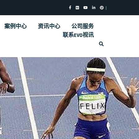
案例中心
资讯中心
公司服务
联系EVO视讯