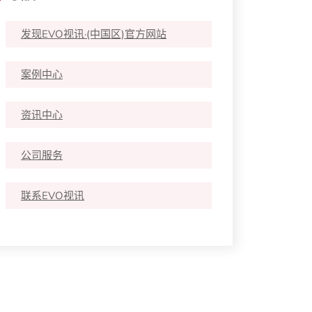
发现EVO视讯·(中国区)官方网站
案例中心
资讯中心
公司服务
联系EVO视讯