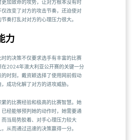
时更加致命的攻势，让对方根本没有时
不仅改变了对方的攻击节奏，还迫使对
的节奏打乱对对方的心理压力很大。
能力
此时的决策不仅要求选手有丰富的比赛
在2024年澳大利亚公开赛的关键一分
张的时刻，戴资颖选择了使用网前假动
迫，成功化解了对方的进攻威胁。
积累的比赛经验和极高的比赛智慧。她
，已经能够预判她的动作时，她需要通
。而当局势胶着、对手心理压力较大
乱，从而通过迅速的决策赢得一分。