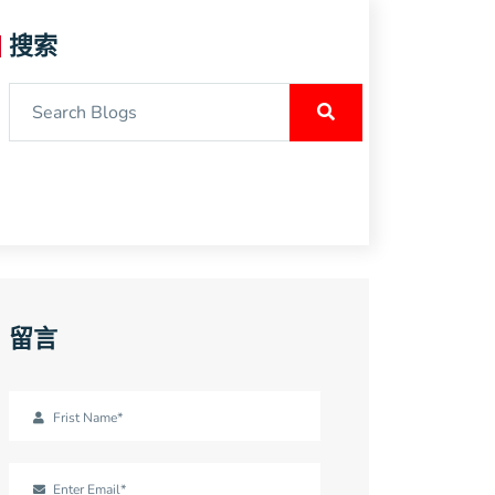
搜索
留言