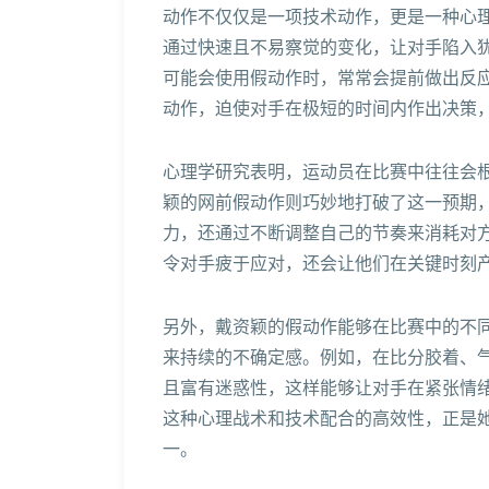
动作不仅仅是一项技术动作，更是一种心
通过快速且不易察觉的变化，让对手陷入
可能会使用假动作时，常常会提前做出反
动作，迫使对手在极短的时间内作出决策
心理学研究表明，运动员在比赛中往往会
颖的网前假动作则巧妙地打破了这一预期
力，还通过不断调整自己的节奏来消耗对
令对手疲于应对，还会让他们在关键时刻
另外，戴资颖的假动作能够在比赛中的不
来持续的不确定感。例如，在比分胶着、
且富有迷惑性，这样能够让对手在紧张情
这种心理战术和技术配合的高效性，正是
一。