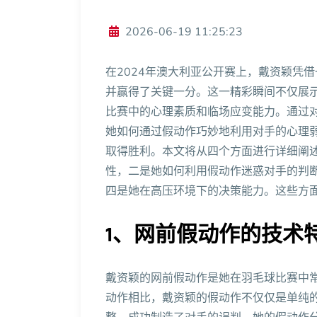
2026-06-19 11:25:23
在2024年澳大利亚公开赛上，戴资颖凭
并赢得了关键一分。这一精彩瞬间不仅展
比赛中的心理素质和临场应变能力。通过
她如何通过假动作巧妙地利用对手的心理
取得胜利。本文将从四个方面进行详细阐
性，二是她如何利用假动作迷惑对手的判
四是她在高压环境下的决策能力。这些方
1、网前假动作的技术
戴资颖的网前假动作是她在羽毛球比赛中
动作相比，戴资颖的假动作不仅仅是单纯