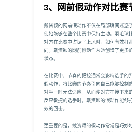
3、网前假动作对比赛
戴资颖的网前假动作不仅在局部瞬间迷惑
使她能够在整个比赛中保持主动。羽毛球
对方在比赛中占据了上风时，如何有效打
向。戴资颖的网前假动作为她创造了更多
状态。
在比赛中，节奏的把控通常会影响选手的
假动作，将比赛的节奏引向自己能够控制
对手一时无法适应，从而使对方在接下来
反应敏捷的选手时，戴资颖的假动作能够
效的回击。
更重要的是，戴资颖的假动作常常是巧妙