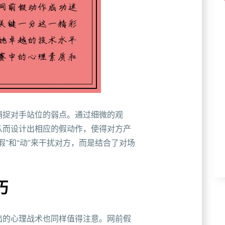
捕捉对手站位的弱点。通过细微的观
从而设计出相应的假动作，使得对方产
”和“动”来干扰对方，而是结合了对场
巧
出的心理战术也同样值得注意。网前假