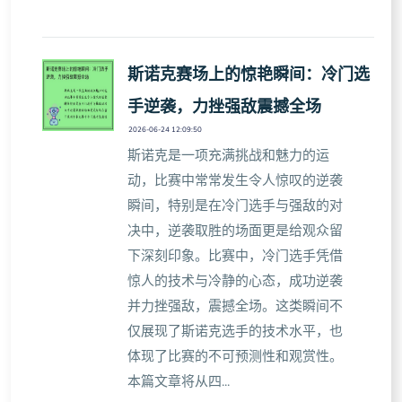
斯诺克赛场上的惊艳瞬间：冷门选
手逆袭，力挫强敌震撼全场
2026-06-24 12:09:50
斯诺克是一项充满挑战和魅力的运
动，比赛中常常发生令人惊叹的逆袭
瞬间，特别是在冷门选手与强敌的对
决中，逆袭取胜的场面更是给观众留
下深刻印象。比赛中，冷门选手凭借
惊人的技术与冷静的心态，成功逆袭
并力挫强敌，震撼全场。这类瞬间不
仅展现了斯诺克选手的技术水平，也
体现了比赛的不可预测性和观赏性。
本篇文章将从四...