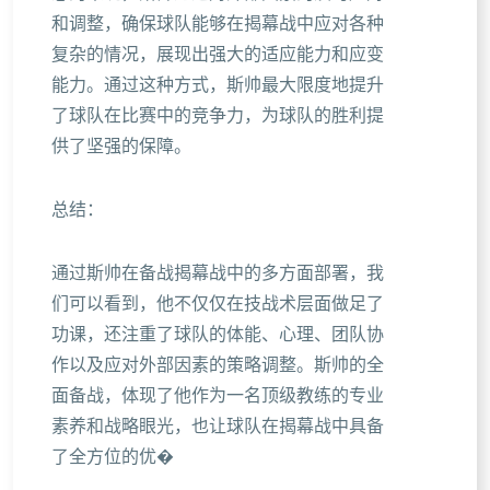
和调整，确保球队能够在揭幕战中应对各种
复杂的情况，展现出强大的适应能力和应变
能力。通过这种方式，斯帅最大限度地提升
了球队在比赛中的竞争力，为球队的胜利提
供了坚强的保障。
总结：
通过斯帅在备战揭幕战中的多方面部署，我
们可以看到，他不仅仅在技战术层面做足了
功课，还注重了球队的体能、心理、团队协
作以及应对外部因素的策略调整。斯帅的全
面备战，体现了他作为一名顶级教练的专业
素养和战略眼光，也让球队在揭幕战中具备
了全方位的优�