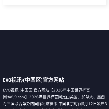
EVO视讯·(中国区)官方网站
EVO视讯·(中国区)官方网站【2026年中国世界杯官
网:fa8j9.com】2026年世界杯官网是由美国、加拿大、墨西
哥三国联合举办的国际足球赛事,中国北京时间6月12日凌晨3