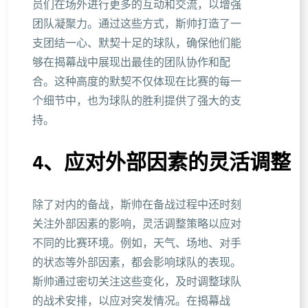
员们在场外进行更多的互动和交流，以增强
团队凝聚力。通过这些方式，斯帅打造了一
支团结一心、默契十足的球队，确保他们能
够在揭幕战中展现出最佳的团队协作和配
合。这种高度的默契不仅体现在比赛的每一
个细节中，也为球队的胜利提供了强大的支
持。
4、应对外部因素的灵活调整
除了对内的备战，斯帅在备战过程中还时刻
关注外部因素的影响，灵活调整策略以应对
不同的比赛环境。例如，天气、场地、对手
的状态等外部因素，都会影响球队的表现。
斯帅通过密切关注这些变化，及时调整球队
的战术安排，以应对突发情况。在揭幕战