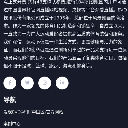
点正式开赛,共有48支球队参赛,进行104场比赛,国内用户可通
过中国世界杯官网直播网站视频、央视等平台观看直播。EVO
视讯股份有限公司成立于1995年，总部位于风景如画的商洛
市。作为一家领先的体育用品制造商和销售商，自成立以来，
一直致力于为广大运动爱好者提供高品质的体育装备和服务。
我们深信，运动不仅是一种生活方式，更是健康与活力的象
征，而我们的使命就是通过创新和卓越的产品来支持每一位运
动员实现他们的目标。我们的产品涵盖了各类体育项目，包括
但不限于足球、篮球、跑步、游泳和健身等。
导航
发现EVO视讯·(中国区)官方网站
案例中心