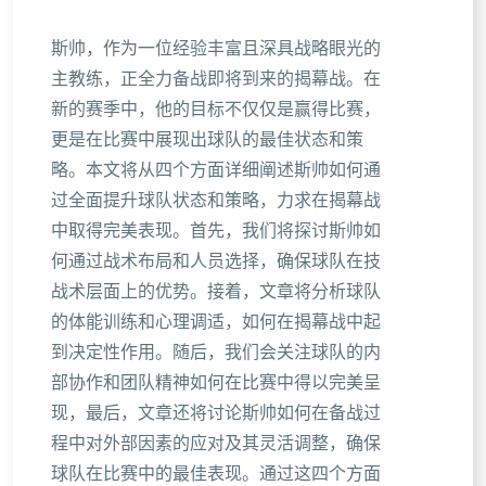
斯帅，作为一位经验丰富且深具战略眼光的
主教练，正全力备战即将到来的揭幕战。在
新的赛季中，他的目标不仅仅是赢得比赛，
更是在比赛中展现出球队的最佳状态和策
略。本文将从四个方面详细阐述斯帅如何通
过全面提升球队状态和策略，力求在揭幕战
中取得完美表现。首先，我们将探讨斯帅如
何通过战术布局和人员选择，确保球队在技
战术层面上的优势。接着，文章将分析球队
的体能训练和心理调适，如何在揭幕战中起
到决定性作用。随后，我们会关注球队的内
部协作和团队精神如何在比赛中得以完美呈
现，最后，文章还将讨论斯帅如何在备战过
程中对外部因素的应对及其灵活调整，确保
球队在比赛中的最佳表现。通过这四个方面