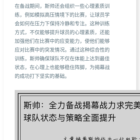
在备战期间，斯帅还会组织一些心理素质训
练，例如模拟高压情境下的比赛，让球员学
会如何在压力下保持冷静和专注。这种训练
方式，不仅能够提升球员的心理素质，还能
加强他们在比赛中的应变能力，使他们能够
应对比赛中的突发情况。通过这种综合性的
训练，斯帅确保球队不仅在体能上达到最佳
状态，在心理上也能够稳住阵脚，为揭幕战
的成功打下坚实的基础。