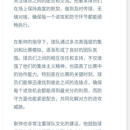
关注球员之间的配合和交流。他要求球员们
在场上保持高度的默契，做到及时传球、无
缝对接，确保每一个进攻和防守环节都能顺
畅执行。
在斯帅的指导下，球队通过多次高强度的集
训和比赛模拟，逐渐形成了良好的团队氛
围。球员们之间的相互信任和支持，不仅增
强了他们的集体主义精神，也提高了比赛中
的协作能力。特别是在比赛的关键时刻，球
员们能够迅速找到彼此之间的连接点，确保
每个进攻机会都能得到最充分的利用，而防
守方面也能紧密配合，共同化解对方的进攻
威胁。
斯帅也非常注重球队文化的建设，他鼓励球