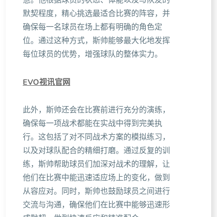
慧。他根据球员的状态、体能以及与队友的
默契程度，精心挑选最适合比赛的阵容，并
确保每一名球员在场上都有明确的角色定
位。通过这种方式，斯帅能够最大化地发挥
每位球员的优势，增强球队的整体实力。
EVO视讯官网
此外，斯帅还会在比赛前进行充分的演练，
确保每一项战术都能在实战中得到完美执
行。这包括了对不同战术方案的模拟练习，
以及对球队配合的精细打磨。通过反复的训
练，斯帅帮助球员们加深对战术的理解，让
他们在比赛中能迅速适应场上的变化，做到
从容应对。同时，斯帅也鼓励球员之间进行
交流与沟通，确保他们在比赛中能够迅速形