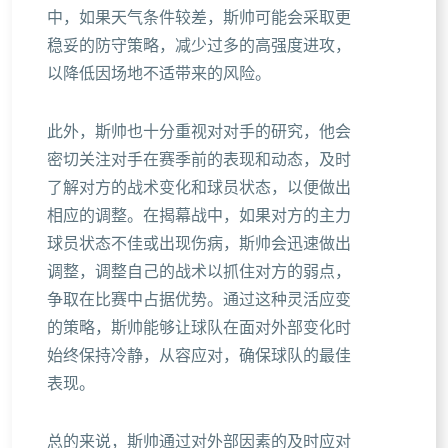
中，如果天气条件较差，斯帅可能会采取更
稳妥的防守策略，减少过多的高强度进攻，
以降低因场地不适带来的风险。
此外，斯帅也十分重视对对手的研究，他会
密切关注对手在赛季前的表现和动态，及时
了解对方的战术变化和球员状态，以便做出
相应的调整。在揭幕战中，如果对方的主力
球员状态不佳或出现伤病，斯帅会迅速做出
调整，调整自己的战术以抓住对方的弱点，
争取在比赛中占据优势。通过这种灵活应变
的策略，斯帅能够让球队在面对外部变化时
始终保持冷静，从容应对，确保球队的最佳
表现。
总的来说，斯帅通过对外部因素的及时应对