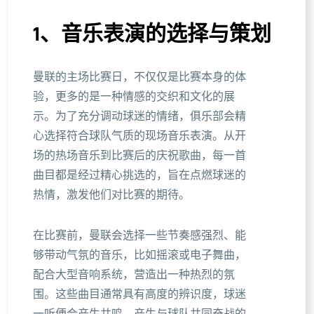
1、音乐表演的选择与策划
曼联的主场比赛日，不仅仅是比赛本身的体
验，更多的是一种情感的交织和文化的展
示。为了充分调动球迷的情绪，俱乐部会精
心选择符合球队气质的现场音乐表演。从开
场的热场音乐到比赛后的庆祝歌曲，每一首
曲目都是经过精心挑选的，旨在点燃球迷的
热情，激发他们对比赛的期待。
在比赛前，曼联会选择一些节奏感强烈、能
够带动气氛的音乐，比如摇滚或电子舞曲，
配合大型音响系统，营造出一种热烈的氛
围。这些曲目通常具有高度的辨识度，球迷