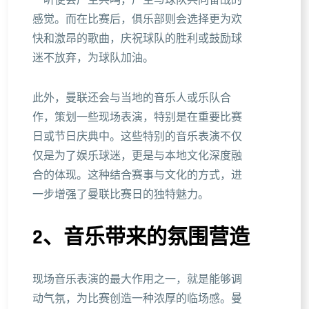
一听便会产生共鸣，产生与球队共同奋战的
感觉。而在比赛后，俱乐部则会选择更为欢
快和激昂的歌曲，庆祝球队的胜利或鼓励球
迷不放弃，为球队加油。
此外，曼联还会与当地的音乐人或乐队合
作，策划一些现场表演，特别是在重要比赛
日或节日庆典中。这些特别的音乐表演不仅
仅是为了娱乐球迷，更是与本地文化深度融
合的体现。这种结合赛事与文化的方式，进
一步增强了曼联比赛日的独特魅力。
2、音乐带来的氛围营造
现场音乐表演的最大作用之一，就是能够调
动气氛，为比赛创造一种浓厚的临场感。曼