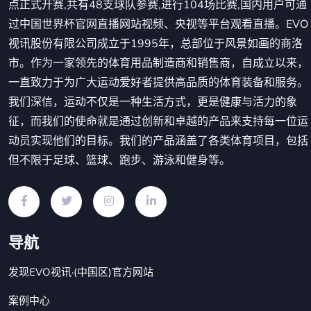
点正式开赛,共有48支球队参赛,进行104场比赛,国内用户可通
过中国世界杯官网直播网站视频、央视等平台观看直播。EVO
视讯股份有限公司成立于1995年，总部位于风景如画的商洛
市。作为一家领先的体育用品制造商和销售商，自成立以来，
一直致力于为广大运动爱好者提供高品质的体育装备和服务。
我们深信，运动不仅是一种生活方式，更是健康与活力的象
征，而我们的使命就是通过创新和卓越的产品来支持每一位运
动员实现他们的目标。我们的产品涵盖了各类体育项目，包括
但不限于足球、篮球、跑步、游泳和健身等。
导航
发现EVO视讯·(中国区)官方网站
案例中心