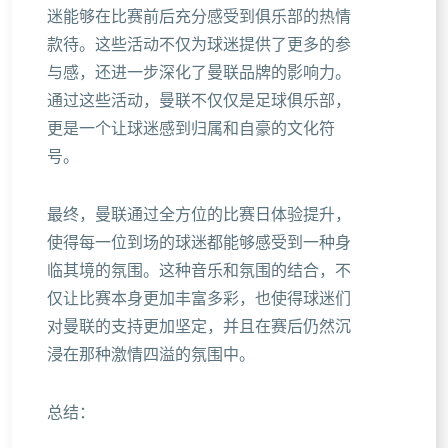
迷能够在比赛前后充分感受到俱乐部的热情
款待。这些活动不仅为球迷提供了更多的参
与感，还进一步深化了曼联品牌的影响力。
通过这些活动，曼联不仅仅是足球俱乐部，
更是一个让球迷感到归属和自豪的文化符
号。
最终，曼联通过全方位的比赛日体验提升，
使得每一位到场的球迷都能够感受到一种身
临其境的氛围。这种音乐和氛围的结合，不
仅让比赛本身更加丰富多彩，也使得球迷们
对曼联的支持更加坚定，并且在赛后仍然沉
浸在那种激情四溢的氛围中。
总结：