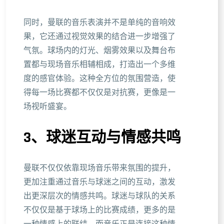
同时，曼联的音乐表演并不是单纯的音响效
果，它还通过视觉效果的结合进一步增强了
气氛。球场内的灯光、烟雾效果以及舞台布
置都与现场音乐相辅相成，打造出一个多维
度的感官体验。这种全方位的氛围营造，使
得每一场比赛都不仅仅是对抗赛，更像是一
场视听盛宴。
3、球迷互动与情感共鸣
曼联不仅仅依靠现场音乐带来氛围的提升，
更加注重通过音乐与球迷之间的互动，激发
出更深层次的情感共鸣。球迷与球队的关系
不仅仅是基于球场上的比赛成绩，更多的是