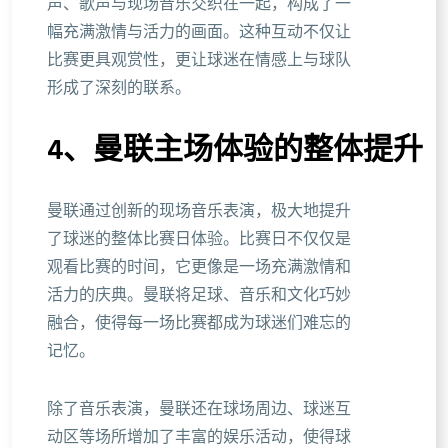
声、歌声与现场音乐交织在一起，构成了一
幅充满激情与活力的画面。这种互动不仅让
比赛更具观赏性，更让球迷在情感上与球队
形成了深刻的联系。
4、曼联主场体验的整体提升
曼联通过创新的现场音乐表演，极大地提升
了球迷的整体比赛日体验。比赛日不仅仅是
观看比赛的时间，它更像是一场充满激情和
活力的庆典。曼联将足球、音乐和文化巧妙
融合，使得每一场比赛都成为球迷们难忘的
记忆。
除了音乐表演，曼联还在球场周边、球迷互
动区等场所增加了丰富的娱乐活动，使得球