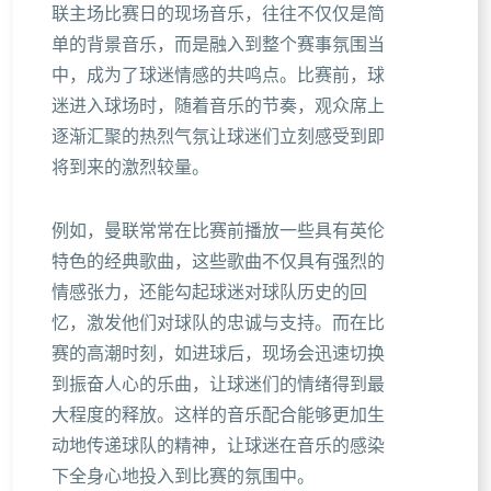
联主场比赛日的现场音乐，往往不仅仅是简
单的背景音乐，而是融入到整个赛事氛围当
中，成为了球迷情感的共鸣点。比赛前，球
迷进入球场时，随着音乐的节奏，观众席上
逐渐汇聚的热烈气氛让球迷们立刻感受到即
将到来的激烈较量。
例如，曼联常常在比赛前播放一些具有英伦
特色的经典歌曲，这些歌曲不仅具有强烈的
情感张力，还能勾起球迷对球队历史的回
忆，激发他们对球队的忠诚与支持。而在比
赛的高潮时刻，如进球后，现场会迅速切换
到振奋人心的乐曲，让球迷们的情绪得到最
大程度的释放。这样的音乐配合能够更加生
动地传递球队的精神，让球迷在音乐的感染
下全身心地投入到比赛的氛围中。