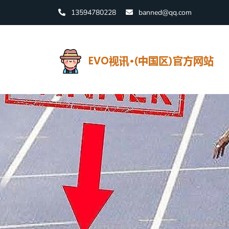
13594780228
banned@qq.com