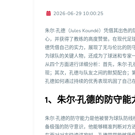
2026-06-29 10:00:25
朱尔·孔德（Jules Koundé）凭借其
心，并获得了教练的高度赞誉。在现代足
德凭借自己的实力，展现了无与伦比的防
为球队的关键人物，还成为了球迷和专家
从四个方面进行详细分析：首先，朱尔·孔
现；其次，孔德与队友之间的默契配合；
孔德如何通过持续的优秀表现巩固了自己
1、朱尔·孔德的防守能
朱尔·孔德的防守能力是他被誉为球队防线
备极强的防守意识，他能够精准判断对方