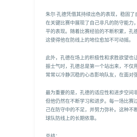
朱尔·孔德凭借其持续出色的表现，稳固了
在关键比赛中展现了自己非凡的防守能力
平的表现。随着比赛经验的不断积累，孔
这使得他在防线上的地位愈加不可动摇。
此外，孔德在场上的积极性和求胜欲望也
振士气时，孔德总是第一个站出来，不仅
常常以冷静沉稳的心态影响队友，在面对
最为重要的是，孔德的适应性和进步空间
但他仍然在不断学习和进步。每一场比赛
己在防守中的不足，并努力弥补。这种不
球队防线上的长期依靠。
总结：