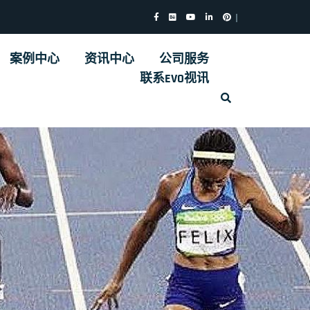
案例中心
资讯中心
公司服务
联系EVO视讯