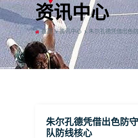
资讯中心
首页
资讯中心
朱尔孔德凭借出色
朱尔孔德凭借出色防
队防线核心