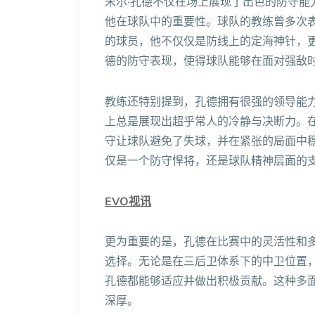
朱尔·孔德不仅在场上展现了出色的防守能
他在球队中的重要性。球队的教练曾多次
的球员，他不仅仅是防线上的定海神针，
德的防守表现，使得球队能够在面对强敌
教练还特别提到，孔德拥有很强的领导能
上总是展现出超乎常人的冷静与决断力。
守让球队避免了失球，并在紧张的局面中
仅是一个防守悍将，还是球队精神层面的
EVO视讯
更为重要的是，孔德在比赛中的灵活性和
选择。无论是在三后卫体系下的中卫位置
孔德都能够适应并做出积极贡献。这种多
深厚。