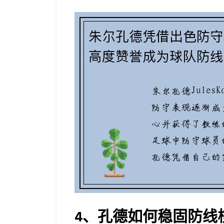
4、孔德如何稳固防线