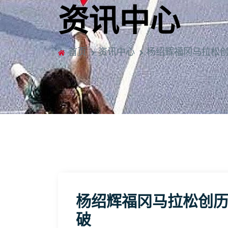
资讯中心
首页
资讯中心
杨绍辉福冈马拉松
杨绍辉福冈马拉松创
破