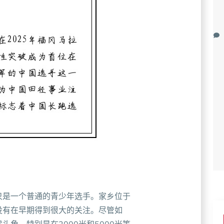
只是一个普通的青少年选手。家乡位于
没有在早期得到很大的关注。尽管如