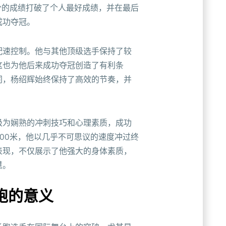
分的成绩打破了个人最好成绩，并在最后
成功夺冠。
配速控制。他与其他顶级选手保持了较
这也为他后来成功夺冠创造了有利条
同，杨绍辉始终保持了高效的节奏，并
极为娴熟的冲刺技巧和心理素质，成功
00米，他以几乎不可思议的速度冲过终
表现，不仅展示了他强大的身体素质，
慧。
跑的意义