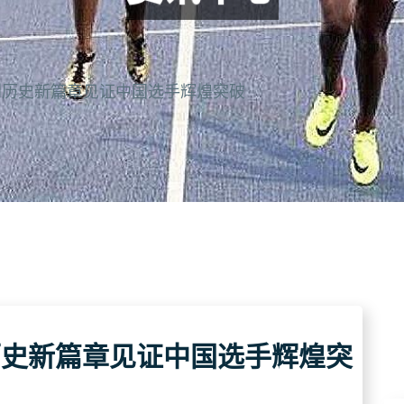
创历史新篇章见证中国选手辉煌突破
历史新篇章见证中国选手辉煌突