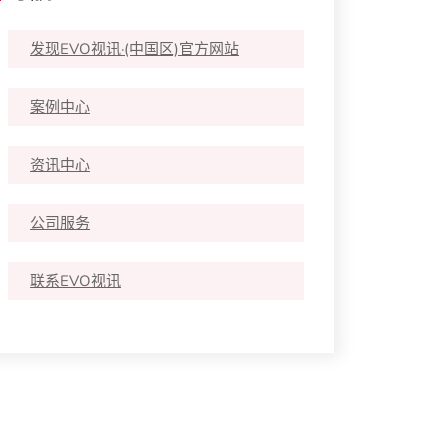
发现EVO视讯·(中国区)官方网站
案例中心
资讯中心
公司服务
联系EVO视讯