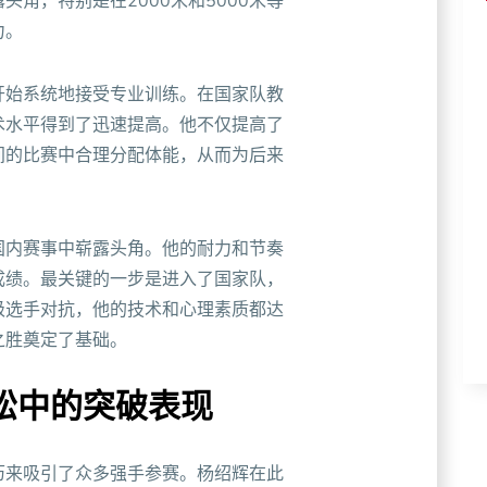
角，特别是在2000米和5000米等
力。
开始系统地接受专业训练。在国家队教
术水平得到了迅速提高。他不仅提高了
间的比赛中合理分配体能，从而为后来
国内赛事中崭露头角。他的耐力和节奏
成绩。最关键的一步是进入了国家队，
级选手对抗，他的技术和心理素质都达
之胜奠定了基础。
松中的突破表现
历来吸引了众多强手参赛。杨绍辉在此