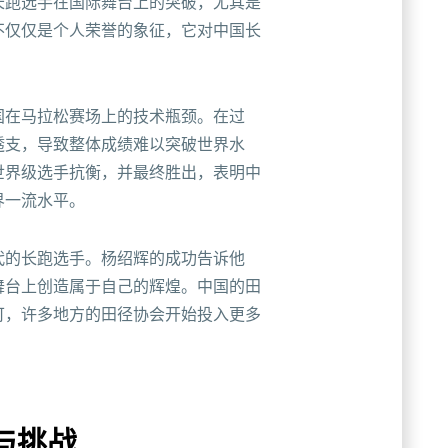
长跑选手在国际舞台上的突破，尤其是
不仅仅是个人荣誉的象征，它对中国长
国在马拉松赛场上的技术瓶颈。在过
透支，导致整体成绩难以突破世界水
世界级选手抗衡，并最终胜出，表明中
界一流水平。
代的长跑选手。杨绍辉的成功告诉他
舞台上创造属于自己的辉煌。中国的田
可，许多地方的田径协会开始投入更多
与挑战