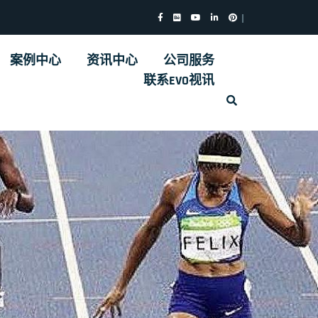
案例中心
资讯中心
公司服务
联系EVO视讯