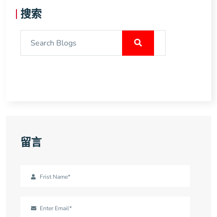
搜索
留言