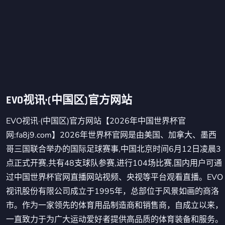
EVO视讯·(中国区)官方网站
EVO视讯·(中国区)官方网站【2026年中国世界杯官
网:fa8j9.com】2026年世界杯官网是由美国、加拿大、墨西
哥三国联合举办的国际足球赛事,中国北京时间6月12日凌晨3
点正式开赛,共有48支球队参赛,进行104场比赛,国内用户可通
过中国世界杯官网直播网站视频、央视等平台观看直播。EVO
视讯股份有限公司成立于1995年，总部位于风景如画的商洛
市。作为一家领先的体育用品制造商和销售商，自成立以来，
一直致力于为广大运动爱好者提供高品质的体育装备和服务。