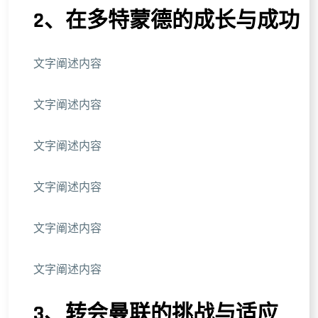
2、在多特蒙德的成长与成功
文字阐述内容
文字阐述内容
文字阐述内容
文字阐述内容
文字阐述内容
文字阐述内容
3、转会曼联的挑战与适应