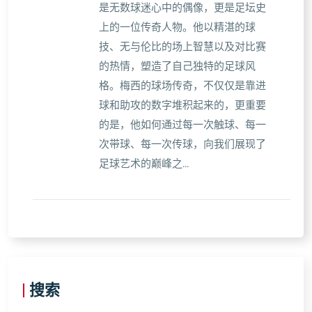
是无数球迷心中的偶像，更是足坛史
上的一位传奇人物。他以精湛的球
技、无与伦比的场上智慧以及对比赛
的热情，塑造了自己独特的足球风
格。梅西的球场传奇，不仅仅是靠进
球和助攻的数字堆积起来的，更重要
的是，他如何通过每一次触球、每一
次带球、每一次传球，向我们展现了
足球艺术的巅峰之...
搜索