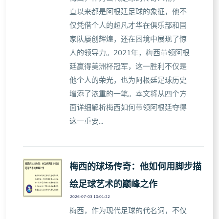
直以来都是阿根廷足球的象征，他不
仅凭借个人的超凡才华在俱乐部和国
家队屡创辉煌，还在困境中展现了惊
人的领导力。2021年，梅西带领阿根
廷赢得美洲杯冠军，这一胜利不仅是
他个人的荣光，也为阿根廷足球历史
增添了浓重的一笔。本文将从四个方
面详细解析梅西如何带领阿根廷夺得
这一重要...
梅西的球场传奇：他如何用脚步描
绘足球艺术的巅峰之作
2026-07-03 10:01:22
梅西，作为现代足球的代名词，不仅