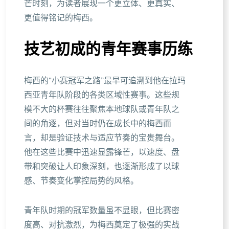
芒时刻，为读者展现一个更立体、更真实、
更值得铭记的梅西。
技艺初成的青年赛事历练
梅西的“小赛冠军之路”最早可追溯到他在拉玛
西亚青年队阶段的各类区域性赛事。这些规
模不大的杯赛往往聚焦本地球队或青年队之
间的角逐，但对当时仍在成长中的梅西而
言，却是验证技术与适应节奏的宝贵舞台。
他在这些比赛中迅速显露锋芒，以速度、盘
带和突破让人印象深刻，也逐渐形成了以球
感、节奏变化掌控局势的风格。
青年队时期的冠军数量虽不显眼，但比赛密
度高、对抗激烈，为梅西奠定了极强的实战