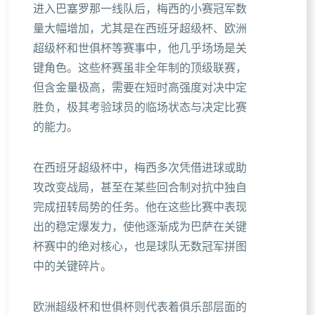
进入巴塞罗那一线队后，梅西的小赛冠军数
量大幅增加，尤其是在西班牙超级杯、欧洲
超级杯和世俱杯等赛事中，他几乎场场是关
键角色。这些杯赛虽非全年制的顶级联赛，
但含金量极高，需要在短时高强度对决中定
胜负，极其考验球员的临场状态与决定比赛
的能力。
在西班牙超级杯中，梅西多次凭借进球或助
攻改变战局，甚至在某些回合制对抗中独自
完成扭转局势的任务。他在这些比赛中表现
出的稳定爆发力，使他逐渐成为巴萨在关键
杯赛中的绝对核心，也是球队无数冠军拼图
中的关键碎片。
欧洲超级杯和世俱杯则代表着俱乐部层面的