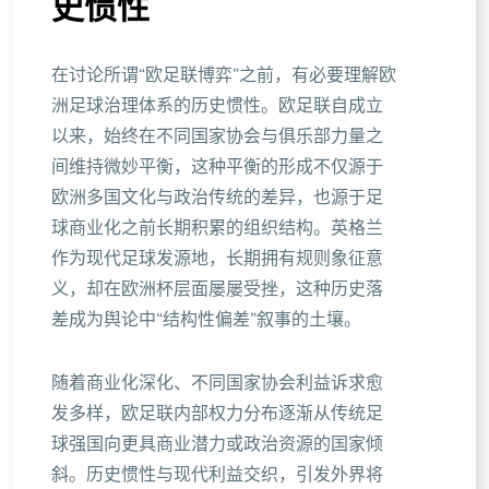
史惯性
在讨论所谓“欧足联博弈”之前，有必要理解欧
洲足球治理体系的历史惯性。欧足联自成立
以来，始终在不同国家协会与俱乐部力量之
间维持微妙平衡，这种平衡的形成不仅源于
欧洲多国文化与政治传统的差异，也源于足
球商业化之前长期积累的组织结构。英格兰
作为现代足球发源地，长期拥有规则象征意
义，却在欧洲杯层面屡屡受挫，这种历史落
差成为舆论中“结构性偏差”叙事的土壤。
随着商业化深化、不同国家协会利益诉求愈
发多样，欧足联内部权力分布逐渐从传统足
球强国向更具商业潜力或政治资源的国家倾
斜。历史惯性与现代利益交织，引发外界将