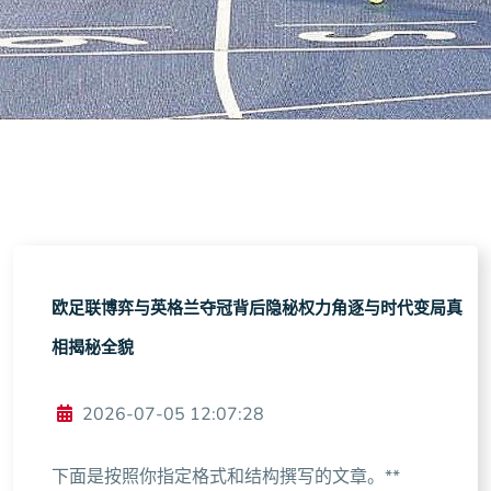
欧足联博弈与英格兰夺冠背后隐秘权力角逐与时代变局真
相揭秘全貌
2026-07-05 12:07:28
下面是按照你指定格式和结构撰写的文章。**