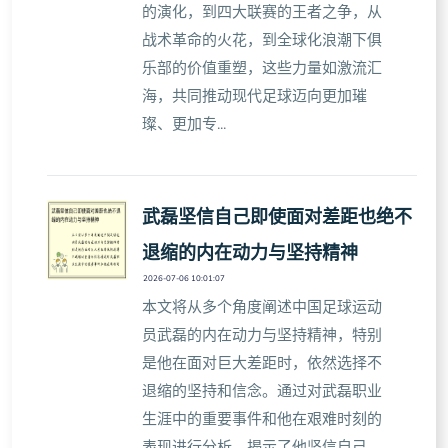
的演化，到四大联赛的王者之争，从
战术革命的火花，到全球化浪潮下俱
乐部的价值重塑，这些力量如激流汇
海，共同推动现代足球迈向更加璀
璨、更加专...
武磊坚信自己即使面对差距也绝不
退缩的内在动力与坚持精神
2026-07-06 10:01:07
本文将从多个角度阐述中国足球运动
员武磊的内在动力与坚持精神，特别
是他在面对巨大差距时，依然选择不
退缩的坚持和信念。通过对武磊职业
生涯中的重要事件和他在艰难时刻的
表现进行分析，揭示了他坚信自己、