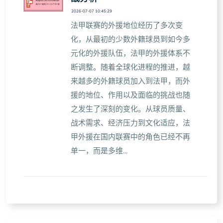
2026-07-07 10:45:29
法甲联赛的外援地位经历了多次变
化，从最初的少数外籍球员到如今多
元化的外援队伍，法甲的外援体系不
断调整。随着全球化进程的推进，越
来越多的外籍球员加入到法甲，而外
援的地位、作用以及面临的挑战也随
之发生了深刻的变化。从球员质量、
战术需求、经济压力到文化适应，法
甲外援在国内联赛中的角色已经不再
单一，而是多维...