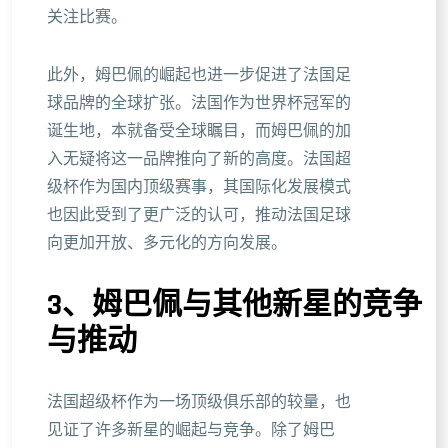
关注比赛。
此外，姆巴佩的崛起也进一步促进了法国足
球品牌的全球扩张。法国作为世界杯冠军的
诞生地，本就备受全球瞩目，而姆巴佩的加
入无疑将这一品牌推向了新的高度。法国超
级杯作为国内顶级赛事，其国际化发展模式
也因此受到了更广泛的认可，推动法国足球
向更加开放、多元化的方向发展。
3、姆巴佩与其他新星的竞争
与推动
法国超级杯作为一场顶级俱乐部的较量，也
见证了许多新星的崛起与竞争。除了姆巴