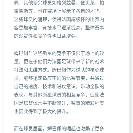
佩，其他新兴球员如格列兹曼、登贝莱、帕
雷德斯等，也在赛场上展示了各自的才华。
这些球员的涌现，使得法国超级杯的比赛内
容更加丰富，竞技水平逐渐提高，整体赛事
的观赏性和竞争性也日益增强。
姆巴佩与这些新星的竞争不仅限于场上的较
量，更在于他们为法国足球带来了新的战术
打法和思维方式。姆巴佩作为球队的核心球
员，能够迅速适应不同的比赛节奏，并通过
自己的速度、技术和进攻意识，带动全队的
表现。与其他新星球员的相互竞争，促使法
国足坛整体水平不断攀升，赛事的精彩程度
也因此得到了极大的提升。
而在球员层面，姆巴佩的崛起也激励了更多