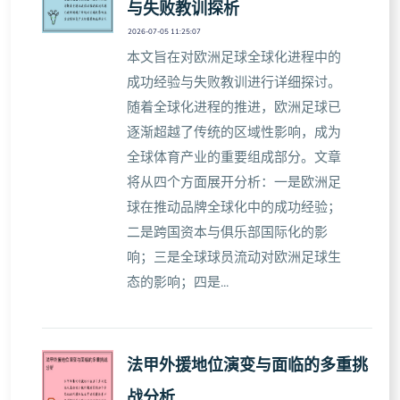
与失败教训探析
2026-07-05 11:25:07
本文旨在对欧洲足球全球化进程中的
成功经验与失败教训进行详细探讨。
随着全球化进程的推进，欧洲足球已
逐渐超越了传统的区域性影响，成为
全球体育产业的重要组成部分。文章
将从四个方面展开分析：一是欧洲足
球在推动品牌全球化中的成功经验；
二是跨国资本与俱乐部国际化的影
响；三是全球球员流动对欧洲足球生
态的影响；四是...
法甲外援地位演变与面临的多重挑
战分析