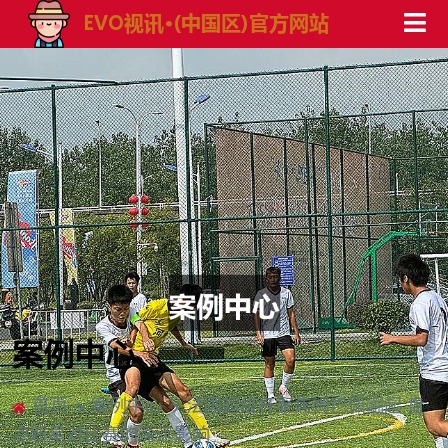
案例中心
首页
案例中心
法国超级杯聚焦姆巴佩崛起 盘
点新星对比赛的深远影响