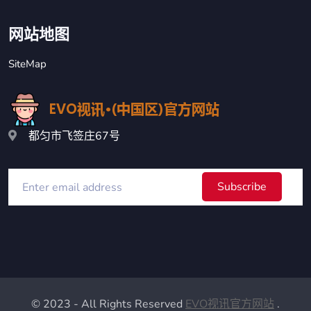
网站地图
SiteMap
都匀市飞签庄67号
Subscribe
© 2023 - All Rights Reserved
EVO视讯官方网站
.