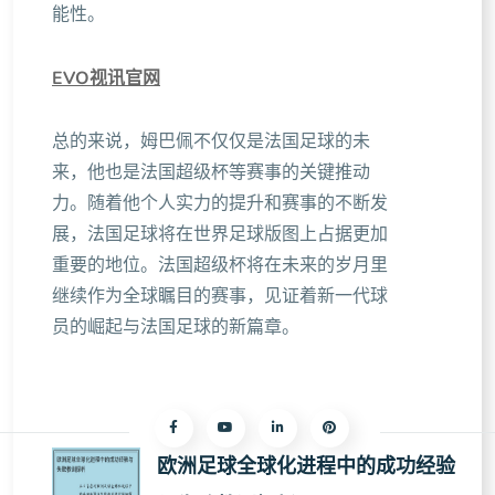
能性。
EVO视讯官网
总的来说，姆巴佩不仅仅是法国足球的未
来，他也是法国超级杯等赛事的关键推动
力。随着他个人实力的提升和赛事的不断发
展，法国足球将在世界足球版图上占据更加
重要的地位。法国超级杯将在未来的岁月里
继续作为全球瞩目的赛事，见证着新一代球
员的崛起与法国足球的新篇章。
欧洲足球全球化进程中的成功经验