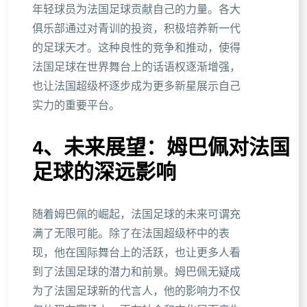
年轻球员为法国足球贡献自己的力量。各大
俱乐部通过对青训的投资，积极培养新一代
的足球天才。这种良性的竞争和推动，使得
法国足球在世界舞台上的话语权逐渐增强，
也让法国超级杯逐步成为更多新星展示自己
实力的重要平台。
4、未来展望：姆巴佩对法国
足球的深远影响
随着姆巴佩的崛起，法国足球的未来可谓充
满了无限可能。除了在法国超级杯中的表
现，他在国际舞台上的活跃，也让更多人看
到了法国足球的潜力和前景。姆巴佩无疑成
为了法国足球新的代言人，他的影响力不仅