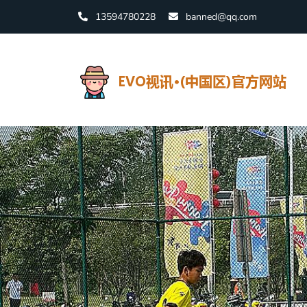
13594780228
banned@qq.com