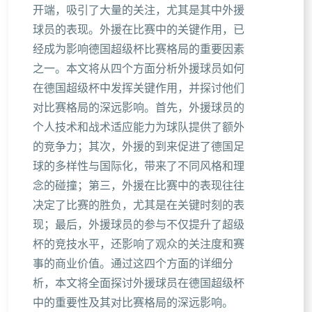
开端，吸引了大量的关注，尤其是其中外援
球员的表现。外援在比赛中的关键作用，已
经成为影响德国超级杯比赛格局的重要因素
之一。本文将从四个方面分析外援球员如何
在德国超级杯中发挥关键作用，并探讨他们
对比赛格局的深远影响。首先，外援球员的
个人技术和战术适应能力为球队提供了额外
的竞争力；其次，外援的到来促进了德国足
球的多样性与国际化，带来了不同风格和理
念的碰撞；第三，外援在比赛中的表现往往
决定了比赛的胜负，尤其是在关键时刻的表
现；最后，外援球员的参与不仅提升了超级
杯的竞技水平，还影响了观众的关注度和赛
事的商业价值。通过这四个方面的详细分
析，本文将全面探讨外援球员在德国超级杯
中的重要性及其对比赛格局的深远影响。