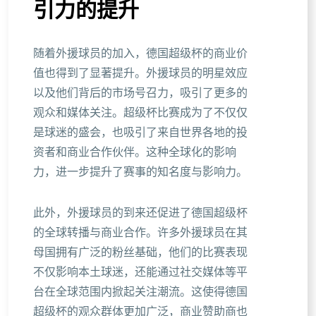
引力的提升
随着外援球员的加入，德国超级杯的商业价
值也得到了显著提升。外援球员的明星效应
以及他们背后的市场号召力，吸引了更多的
观众和媒体关注。超级杯比赛成为了不仅仅
是球迷的盛会，也吸引了来自世界各地的投
资者和商业合作伙伴。这种全球化的影响
力，进一步提升了赛事的知名度与影响力。
此外，外援球员的到来还促进了德国超级杯
的全球转播与商业合作。许多外援球员在其
母国拥有广泛的粉丝基础，他们的比赛表现
不仅影响本土球迷，还能通过社交媒体等平
台在全球范围内掀起关注潮流。这使得德国
超级杯的观众群体更加广泛，商业赞助商也