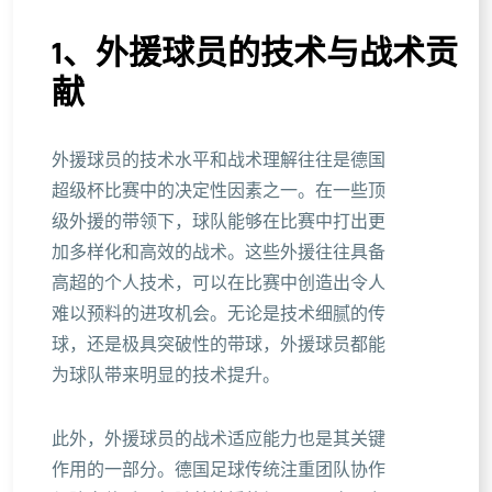
1、外援球员的技术与战术贡
献
外援球员的技术水平和战术理解往往是德国
超级杯比赛中的决定性因素之一。在一些顶
级外援的带领下，球队能够在比赛中打出更
加多样化和高效的战术。这些外援往往具备
高超的个人技术，可以在比赛中创造出令人
难以预料的进攻机会。无论是技术细腻的传
球，还是极具突破性的带球，外援球员都能
为球队带来明显的技术提升。
此外，外援球员的战术适应能力也是其关键
作用的一部分。德国足球传统注重团队协作