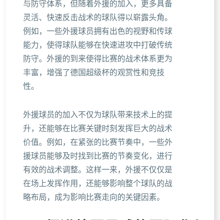
与防守体系，但随着外援的加入，更多具备
灵活、快速反击战术的球队得以崭露头角。
例如，一些外援球员拥有出色的视野和传球
能力，使得球队能够在快速进攻中打破传统
防守。外援的到来使得比赛的战术体系更为
丰富，增强了德国超级杯的观赏性和竞技
性。
外援球员的加入不仅为球队带来技术上的提
升，还能够在比赛关键时刻发挥巨大的战术
价值。例如，在紧张的比赛节奏中，一些外
援球员能够及时找到比赛的节奏变化，进行
有效的战术调整。这样一来，外援不仅仅是
在场上发挥作用，还能够影响整个球队的战
略布局，成为影响比赛走向的关键因素。