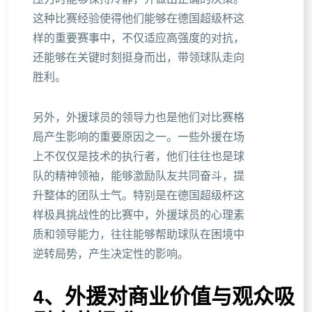
这种比赛经验使得他们能够在德国超级杯这
样的重要赛事中，不仅适应高强度的对抗，
还能够在关键时刻挺身而出，带领球队走向
胜利。
另外，外援球员的领导力也是他们对比赛格
局产生影响的重要原因之一。一些外援在场
上不仅仅是技术的执行者，他们往往也是球
队的精神领袖，能够激励队友共同奋斗，提
升整体的团队士气。特别是在德国超级杯这
样极具挑战性的比赛中，外援球员的心理素
质和领导能力，往往能够帮助球队在困境中
逆转局势，产生决定性的影响。
4、外援对商业价值与观众吸