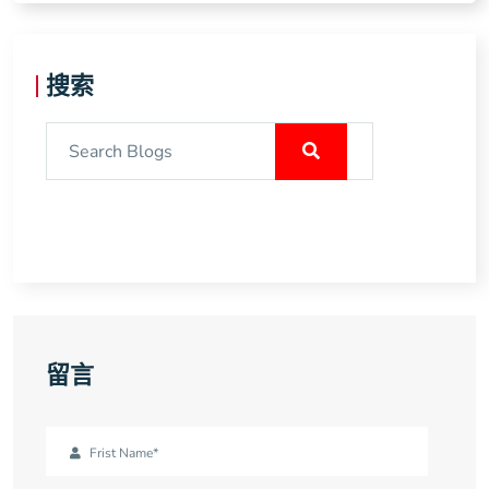
搜索
留言