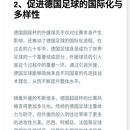
2、促进德国足球的国际化与
多样性
德国超级杯的外援球员不仅对比赛本身产生
影响，还推动了德国足球的国际化进程。在
过去的几十年中，德国足球逐渐成为了世界
足球的一个重要组成部分，外援球员的引入
是这个过程中的重要一环。通过引进外援，
德国足球能够吸纳来自不同国家的先进技战
术理念，从而不断提升整体水平。
随着外援的不断增多，德国超级杯的比赛风
格变得更加多元化。传统的德国足球注重体
力与防守，但外援的加入则往往带来了更多
的进攻性元素。巴西、阿根廷、法国等足球