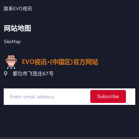
联系EVO视讯
网站地图
SiteMap
都匀市飞签庄67号
Subscribe