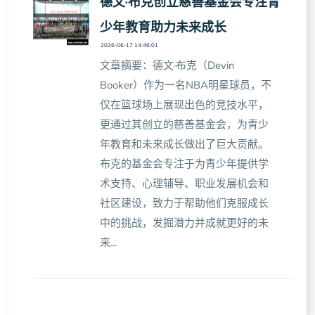
德文·布克创立慈善基金会专注青
少年教育助力未来成长
2026-06-17 14:46:01
文章摘要：德文·布克（Devin
Booker）作为一名NBA明星球员，不
仅在篮球场上展现出色的竞技水平，
更通过其创立的慈善基金会，为青少
年教育和未来成长做出了巨大贡献。
布克的基金会专注于为青少年提供学
术支持、心理辅导、职业发展机会和
社区建设，致力于帮助他们克服成长
中的挑战，发掘潜力并成就更好的未
来...