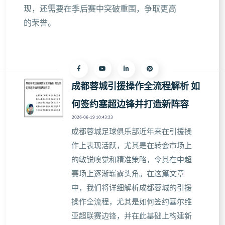
现，还需要在季后赛中突破重围，争取更高
的荣誉。
成都蓉城引援操作全流程解析 如
何签约塞超边锋并打造新阵容
2026-06-19 10:43:23
成都蓉城足球俱乐部近年来在引援操
作上表现活跃，尤其是在转会市场上
的敏锐嗅觉和精准策略，令其在中超
赛场上逐渐崭露头角。在这篇文章
中，我们将详细解析成都蓉城的引援
操作全流程，尤其是如何签约塞尔维
亚超联赛边锋，并在此基础上构建新