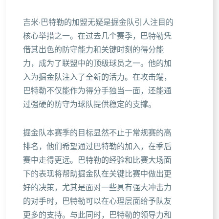
吉米·巴特勒的加盟无疑是掘金队引人注目的
核心举措之一。在过去几个赛季，巴特勒凭
借其出色的防守能力和关键时刻的得分能
力，成为了联盟中的顶级球员之一。他的加
入为掘金队注入了全新的活力。在攻击端，
巴特勒不仅能作为得分手独当一面，还能通
过强硬的防守为球队提供稳定的支撑。
掘金队本赛季的目标显然不止于常规赛的高
排名，他们希望通过巴特勒的加入，在季后
赛中走得更远。巴特勒的经验和比赛大场面
下的表现将帮助掘金队在关键比赛中做出更
好的决策，尤其是面对一些具有强大冲击力
的对手时，巴特勒可以在心理层面给予队友
更多的支持。与此同时，巴特勒的领导力和