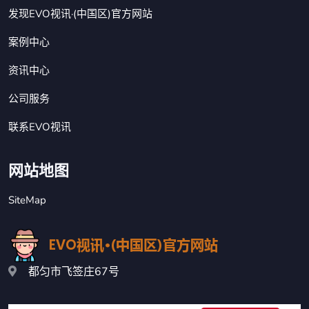
发现EVO视讯·(中国区)官方网站
案例中心
资讯中心
公司服务
联系EVO视讯
网站地图
SiteMap
都匀市飞签庄67号