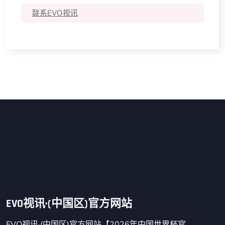
联系EVO视讯
EVO视讯·(中国区)官方网站
EVO视讯·(中国区)官方网站【2026年中国世界杯官