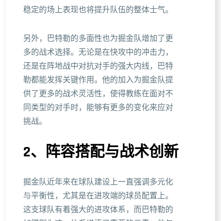
稳定的场上表现也将提升队伍的整体士气。
另外，巴特勒的多面性也为掘金队增加了更
多的战术选择。无论是在快攻中的冲击力，
还是在阵地战中对抗对手的强大内线，巴特
勒都能发挥关键作用。他的加入为掘金队提
供了更多的战术灵活性，使得教练在面对不
同类型的对手时，能够有更多的变化来应对
挑战。
2、阵容搭配与战术创新
掘金队近年来在球队建设上一直强调多元化
与平衡性，尤其是在进攻端的球员配置上。
这支球队有着强大的进攻体系，而巴特勒的