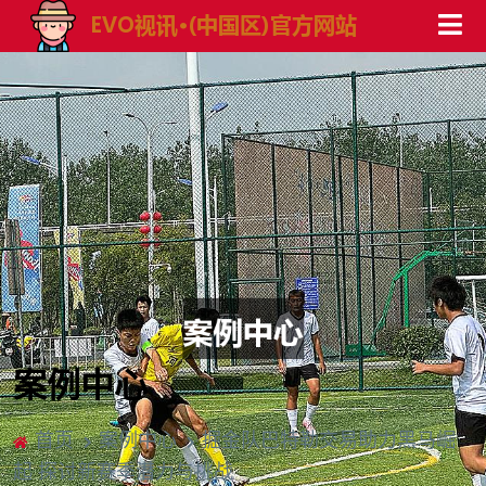
案例中心
首页
案例中心
掘金队巴特勒交易助力黑马崛
起 探讨新赛季潜力与挑战