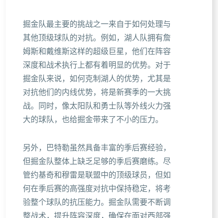
掘金队最主要的挑战之一来自于如何处理与
其他顶级球队的对抗。例如，湖人队拥有詹
姆斯和戴维斯这样的超级巨星，他们在阵容
深度和战术执行上都有着明显的优势。对于
掘金队来说，如何克制湖人的优势，尤其是
对抗他们的内线优势，将是新赛季的一大挑
战。同时，像太阳队和勇士队等外线火力强
大的球队，也给掘金带来了不小的压力。
另外，巴特勒虽然具备丰富的季后赛经验，
但掘金队整体上缺乏足够的季后赛磨练。尽
管约基奇和穆雷是联盟中的顶级球员，但如
何在季后赛的高强度对抗中保持稳定，将考
验整个球队的抗压能力。掘金队需要不断调
整战术，提升阵容深度，确保在面对西部强