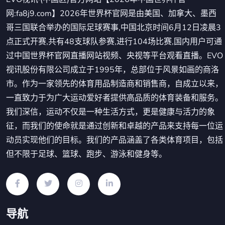
网:fa8j9.com】2026年世界杯官网是由美国、加拿大、墨西
哥三国联合举办的国际足球赛事,中国北京时间6月12日凌晨3
点正式开赛,共有48支球队参赛,进行104场比赛,国内用户可通
过中国世界杯官网直播网站视频、央视等平台观看直播。EVO
视讯股份有限公司成立于1995年，总部位于风景如画的商洛
市。作为一家领先的体育用品制造商和销售商，自成立以来，
一直致力于为广大运动爱好者提供高品质的体育装备和服务。
我们深信，运动不仅是一种生活方式，更是健康与活力的象
征，而我们的使命就是通过创新和卓越的产品来支持每一位运
动员实现他们的目标。我们的产品涵盖了各类体育项目，包括
但不限于足球、篮球、跑步、游泳和健身等。
导航