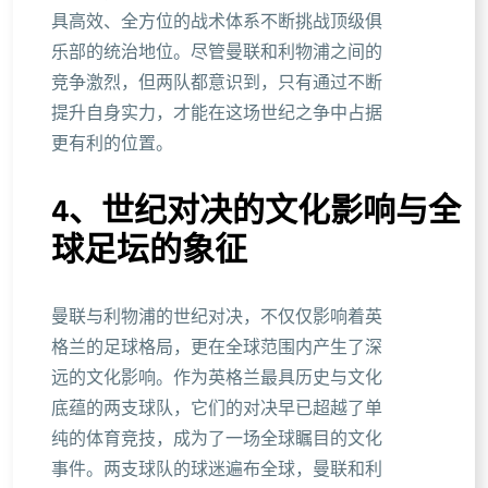
具高效、全方位的战术体系不断挑战顶级俱
乐部的统治地位。尽管曼联和利物浦之间的
竞争激烈，但两队都意识到，只有通过不断
提升自身实力，才能在这场世纪之争中占据
更有利的位置。
4、世纪对决的文化影响与全
球足坛的象征
曼联与利物浦的世纪对决，不仅仅影响着英
格兰的足球格局，更在全球范围内产生了深
远的文化影响。作为英格兰最具历史与文化
底蕴的两支球队，它们的对决早已超越了单
纯的体育竞技，成为了一场全球瞩目的文化
事件。两支球队的球迷遍布全球，曼联和利