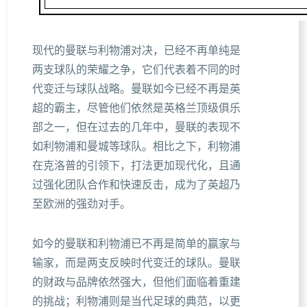
现代的曼联与利物浦对决，已经不再单纯是
两支球队的荣耀之争，它们代表着不同的时
代变迁与球队战略。曼联如今已经不再是英
超的霸主，尽管他们依然是英格兰顶级俱乐
部之一，但在过去的几年中，曼联的表现不
如利物浦和曼城等球队。相比之下，利物浦
在克洛普的引领下，打法更加现代化，且通
过强化团队合作和快速反击，成为了英超乃
至欧洲的强劲对手。
如今的曼联和利物浦已不再是简单的赢家与
输家，而是两支反映时代变迁的球队。曼联
的财政与品牌依然强大，但他们面临着重建
的挑战；利物浦则是当代足球的典范，以更