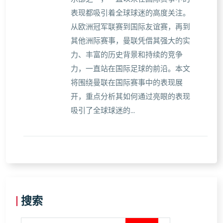
表现都吸引着全球球迷的高度关注。
从欧洲冠军联赛到国际友谊赛，再到
其他洲际赛事，曼联凭借其强大的实
力、丰富的历史背景和持续的竞争
力，一直站在国际足球的前沿。本文
将围绕曼联在国际赛事中的表现展
开，重点分析其如何通过亮眼的表现
吸引了全球球迷的...
搜索