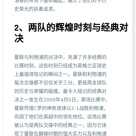
洛普的带领下重新崛起，展示了他们对于历
史荣光的执着追求。
2、两队的辉煌时刻与经典对
决
曼联与利物浦的对决中，充满了许多经典的
比赛时刻，这些时刻已经成为英格兰足球史
上最值得铭记的瞬间之一。曼联和利物浦的
每次交锋都不仅仅关乎三分，更是两支球队
的历史与荣耀的碰撞。最令人铭记的经典对
决之一发生在2009年4月5日，那场比赛中，
曼联凭借C罗的神奇进球以2-1战胜利物浦，
巩固了他们在英超中的领先地位。这场比赛
被认为是两队交锋中的经典之一，因为它体
现了曼联在巅峰时期的强大实力以及利物浦