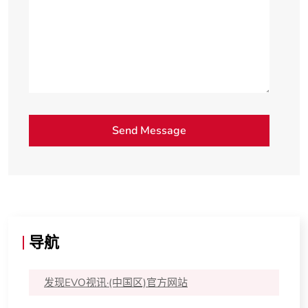
导航
发现EVO视讯·(中国区)官方网站