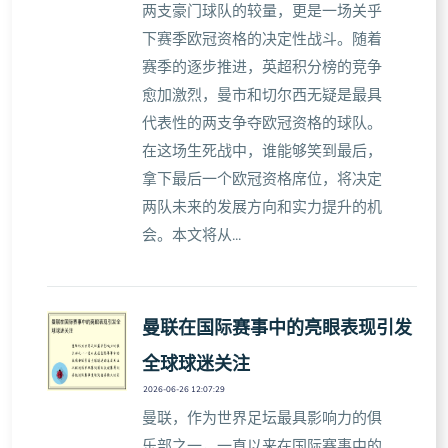
两支豪门球队的较量，更是一场关乎
下赛季欧冠资格的决定性战斗。随着
赛季的逐步推进，英超积分榜的竞争
愈加激烈，曼市和切尔西无疑是最具
代表性的两支争夺欧冠资格的球队。
在这场生死战中，谁能够笑到最后，
拿下最后一个欧冠资格席位，将决定
两队未来的发展方向和实力提升的机
会。本文将从...
曼联在国际赛事中的亮眼表现引发
全球球迷关注
2026-06-26 12:07:29
曼联，作为世界足坛最具影响力的俱
乐部之一，一直以来在国际赛事中的