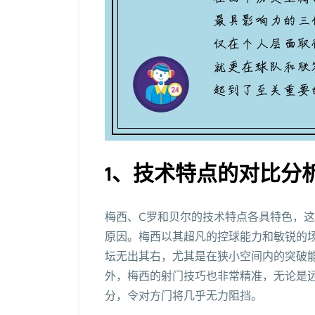
1、技术特点的对比分
梅西、C罗和贝尔的技术特点各具特色，
原因。梅西以其超凡的控球能力和敏锐的
坛无出其右，尤其是在狭小空间内的突破
外，梅西的射门技巧也非常精准，无论是
分，令对方门将几乎无力阻挡。