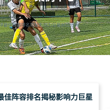
甲最佳阵容排名揭秘影响力巨星对比分析
最佳阵容排名揭秘影响力巨星