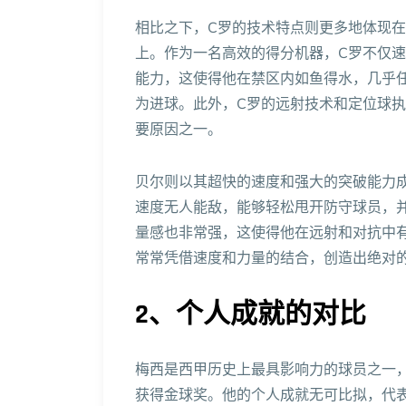
相比之下，C罗的技术特点则更多地体现
上。作为一名高效的得分机器，C罗不仅
能力，这使得他在禁区内如鱼得水，几乎
为进球。此外，C罗的远射技术和定位球
要原因之一。
贝尔则以其超快的速度和强大的突破能力
速度无人能敌，能够轻松甩开防守球员，
量感也非常强，这使得他在远射和对抗中
常常凭借速度和力量的结合，创造出绝对
2、个人成就的对比
梅西是西甲历史上最具影响力的球员之一
获得金球奖。他的个人成就无可比拟，代