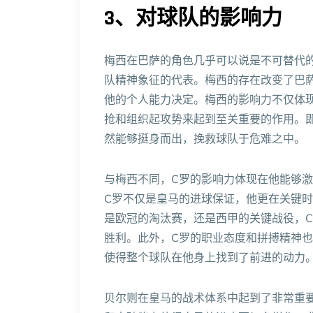
3、对球队的影响力
梅西在巴萨的角色几乎可以说是不可替代
队精神象征的代表。梅西的存在改变了巴
他的个人能力决定。梅西的影响力不仅体
抢和组织起攻势来起到至关重要的作用。
然能够挺身而出，挽救球队于危难之中。
与梅西不同，C罗的影响力体现在他能够
C罗不仅是皇马的进球保证，他更在关键
是欧冠的淘汰赛，还是西甲的关键战役，
胜利。此外，C罗的职业态度和拼搏精神
使得整个球队在他身上找到了前进的动力
贝尔则在皇马的战术体系中起到了非常重