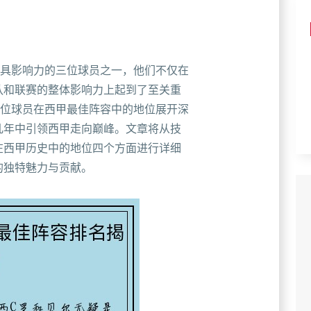
最具影响力的三位球员之一，他们不仅在
队和联赛的整体影响力上起到了至关重
三位球员在西甲最佳阵容中的地位展开深
几年中引领西甲走向巅峰。文章将从技
在西甲历史中的地位四个方面进行详细
的独特魅力与贡献。