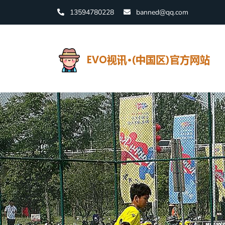
13594780228
banned@qq.com