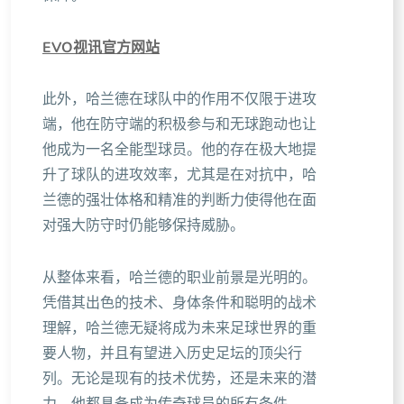
EVO视讯官方网站
此外，哈兰德在球队中的作用不仅限于进攻
端，他在防守端的积极参与和无球跑动也让
他成为一名全能型球员。他的存在极大地提
升了球队的进攻效率，尤其是在对抗中，哈
兰德的强壮体格和精准的判断力使得他在面
对强大防守时仍能够保持威胁。
从整体来看，哈兰德的职业前景是光明的。
凭借其出色的技术、身体条件和聪明的战术
理解，哈兰德无疑将成为未来足球世界的重
要人物，并且有望进入历史足坛的顶尖行
列。无论是现有的技术优势，还是未来的潜