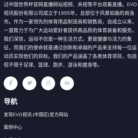
过中国世界杯官网直播网站视频、央视等平台观看直播。EVO
视讯股份有限公司成立于1995年，总部位于风景如画的商洛
市。作为一家领先的体育用品制造商和销售商，自成立以来，
一直致力于为广大运动爱好者提供高品质的体育装备和服务。
我们深信，运动不仅是一种生活方式，更是健康与活力的象
征，而我们的使命就是通过创新和卓越的产品来支持每一位运
动员实现他们的目标。我们的产品涵盖了各类体育项目，包括
但不限于足球、篮球、跑步、游泳和健身等。
导航
发现EVO视讯·(中国区)官方网站
案例中心