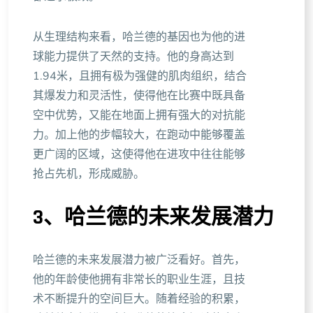
从生理结构来看，哈兰德的基因也为他的进
球能力提供了天然的支持。他的身高达到
1.94米，且拥有极为强健的肌肉组织，结合
其爆发力和灵活性，使得他在比赛中既具备
空中优势，又能在地面上拥有强大的对抗能
力。加上他的步幅较大，在跑动中能够覆盖
更广阔的区域，这使得他在进攻中往往能够
抢占先机，形成威胁。
3、哈兰德的未来发展潜力
哈兰德的未来发展潜力被广泛看好。首先，
他的年龄使他拥有非常长的职业生涯，且技
术不断提升的空间巨大。随着经验的积累，