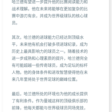
哈兰德有望进一步提升他的比赛阅读能力和
战术理解。他在未来将能够在更加复杂的比
赛中游刃有余，并成为世界级球队的核心球
员。
其次，哈兰德的进球能力已经达到顶级水
平，未来他有机会打破多项进球纪录，成为
历史上最具影响力的球员之一。随着技术的
进一步成熟和心理素质的提升，哈兰德完全
有可能超越一些传奇球员，成为足坛的标杆
人物。他的身体条件和进攻智慧使得他在未
来几年里将处于世界足球的巅峰位置。
最后，哈兰德所处的环境也为他的成长提供
了有利条件。作为曼城这样的顶级俱乐部的
前锋，他每天都能与世界级球员同场竞技，