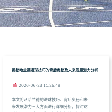
揭秘哈兰德进球技巧的背后奥秘及未来发展潜力分析
2026-06-23 11:25:48
本文将从哈兰德的进球技巧、背后奥秘和未
来发展潜力三大方面进行详细分析，探讨这