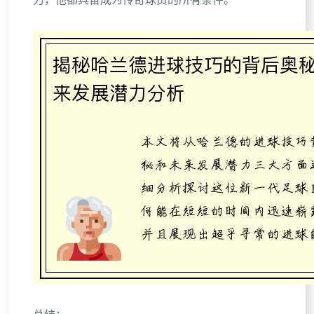
力，他都具备成为传奇球员的所有条件。