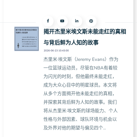
揭开杰里米埃文斯未能走红的真相
与背后鲜为人知的故事
2026-06-23 10:43:00
杰里米·埃文斯（Jeremy Evans）作为
一位篮球运动员，尽管在NBA有着较
为闪光的时刻，但他最终未能走红，
成为大众心目中的明星球员。本文将
从多个方面揭开他未能走红的真相，
并探索其背后鲜为人知的故事。我们
将从杰里米·埃文斯的球场能力、个人
性格与外部因素、球队环境与机会以
及外界对他的期望与偏见四个...