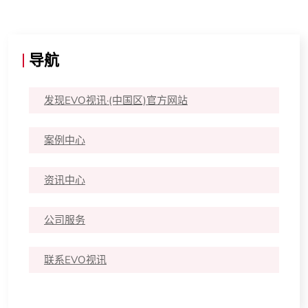
导航
发现EVO视讯·(中国区)官方网站
案例中心
资讯中心
公司服务
联系EVO视讯