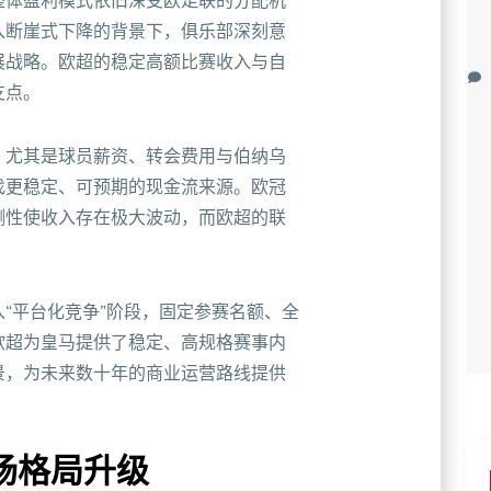
整体盈利模式依旧深受欧足联的分配机
入断崖式下降的背景下，俱乐部深刻意
展战略。欧超的稳定高额比赛收入与自
支点。
，尤其是球员薪资、转会费用与伯纳乌
找更稳定、可预期的现金流来源。欧冠
测性使收入存在极大波动，而欧超的联
“平台化竞争”阶段，固定参赛名额、全
欧超为皇马提供了稳定、高规格赛事内
景，为未来数十年的商业运营路线提供
场格局升级