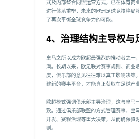
式及内部整合同盟运营方式，已在体育商
进行体系重塑，未来的欧洲足球竞技格局
了再次平衡全球竞争力的可能。
4、治理结构主导权与
皇马之所以成为欧超最强烈的推动者之一
满。长期以来，欧足联对赛事规则、商业
度，俱乐部的意见往往难以真正影响决策
建新的赛事平台，才能真正获取在足球产
欧超模式强调俱乐部主导治理，这与皇马一
致。通过俱乐部联盟的方式管理赛事，皇
开发、赛程治理等重大决策，从而确保资
则。