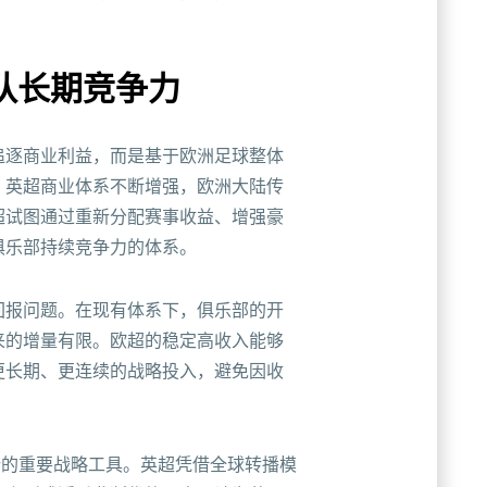
队长期竞争力
追逐商业利益，而是基于欧洲足球整体
、英超商业体系不断增强，欧洲大陆传
超试图通过重新分配赛事收益、增强豪
俱乐部持续竞争力的体系。
回报问题。在现有体系下，俱乐部的开
来的增量有限。欧超的稳定高收入能够
更长期、更连续的战略投入，避免因收
势的重要战略工具。英超凭借全球转播模