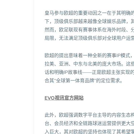
皇马参与欧超的重要动因之一在于其明确
下，顶级俱乐部越来越像全球娱乐品牌，
然而，欧足联现有赛事体系在海外时段、
局限，无法满足顶级俱乐部对全球用户运
欧超的提出意味着一种全新的赛事IP模式
拉美、亚洲、中东与北美的庞大市场。这
话和明确IP故事线——正是欧超主张实现
合其“全球第一体育品牌”的定位需求。
EVO视讯官方网站
此外，欧超强调数字平台主导的内容生态
台、会员经济和全链路球迷运营提供更大
入巨大，其对欧超的坚持也体现了其希望