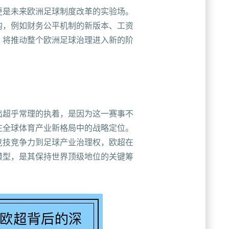
更是未来欧洲足球制度改革的实验场。
构，例如财务公平机制的新版本、工资
，将推动整个欧洲足球治理进入新的阶
出超乎常理的执着，是因为这一赛事不
在全球体育产业新格局中的战略定位。
竞技竞争力到足球产业治理权，欧超在
模型，是其保持世界顶级地位的关键筹