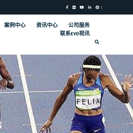
案例中心
资讯中心
公司服务
联系EVO视讯