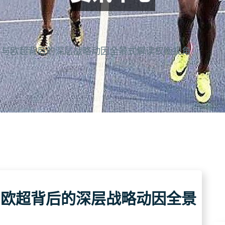
参与欧超背后的深层战略动因全景式解读权衡视角
与欧超背后的深层战略动因全景