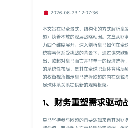
2026-06-23 12:07:36
本文旨在以全景式、结构化的方式解析皇家
超）执着不放的深层战略动因。文章从财
力四个维度展开，深入剖析皇马如何在全
统赛事体系受挑战的背景下，通过谋求欧
出，欧超对皇马而言并非单一的经济选择
的系统性布局，是其在全球职业体育格局
的权衡视角揭示皇马选择欧超的内在逻辑
足球体系关系提供新的观察框架。
1、财务重塑需求驱动
皇马坚持参与欧超的首要逻辑来自其对财